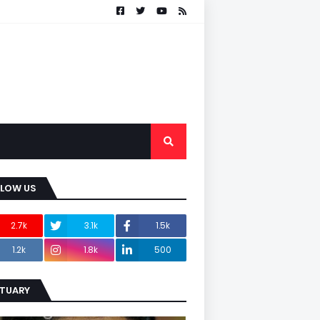
LLOW US
2.7k
3.1k
1.5k
1.2k
1.8k
500
ITUARY