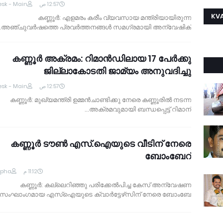
sk - Main
12:57 ص
KVA
കണ്ണൂര്‍: എളമരം കരീം വ്യവസായ മന്ത്രിയായിരുന്ന
അഞ്ചുവര്‍ഷത്തെ പ്രവര്‍ത്തനങ്ങള്‍ സമഗ്രമായി അന്വേഷിക്…
കണ്ണൂര്‍ അക്രമം: റിമാന്‍ഡിലായ 17 പേര്‍ക്കു
ജില്ലാകോടതി ജാമ്യം അനുവദിച്ചു
sk - Main
12:57 ص
കണ്ണൂര്‍: മുഖ്യമന്ത്രി ഉമ്മന്‍ചാണ്ടിക്കു നേരെ കണ്ണൂരില്‍ നടന്ന
അക്രമവുമായി ബന്ധപ്പെട്ട് റിമാന്‍…
കണ്ണൂര്‍ ടൗണ്‍ എസ്.ഐയുടെ വീടിന് നേരെ
ബോംബേറ്
lpha
11:12 م
കണ്ണൂർ: കല്ലെറിഞ്ഞു പരിക്കേല്‍പിച്ച കേസ് അന്വേഷണ
സംഘാംഗമായ എസ്‌ഐയുടെ ക്വാര്‍ട്ടേഴ്‌സിന് നേരെ ബോംബേ…