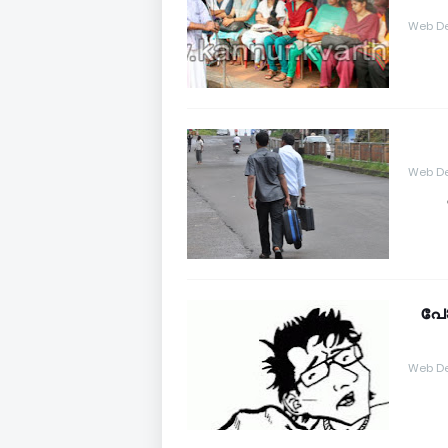
Web De
Web De
പോ
Web De