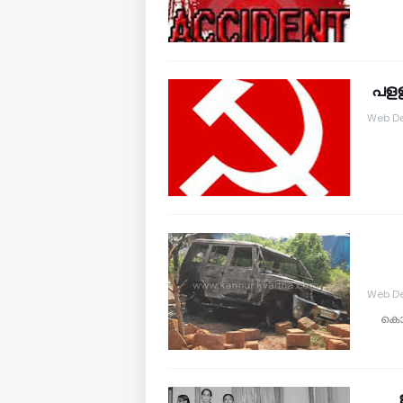
പളള
Web De
Web De
കൊട