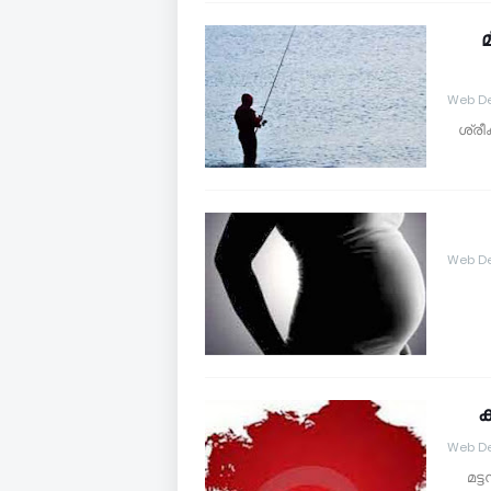
മ
Web De
ശ്രീ
Web De
ക
Web De
മട്ട