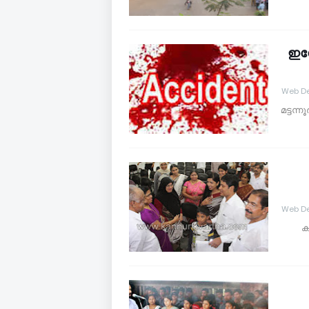
ഇന്
Web De
മട്ടന്
Web De
ക