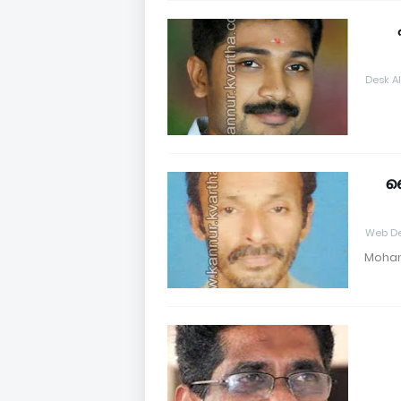
Desk A
ബ
Web De
Mohana