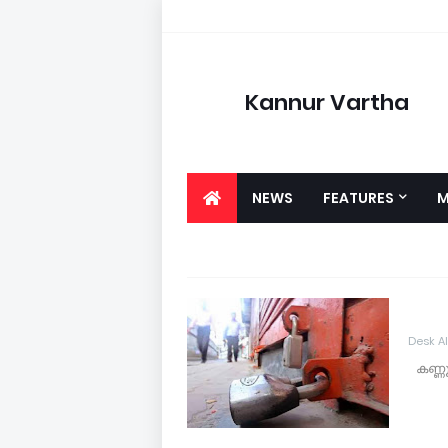
Kannur Vartha
NEWS
FEATURES
M
Desk A
കണ്ണ