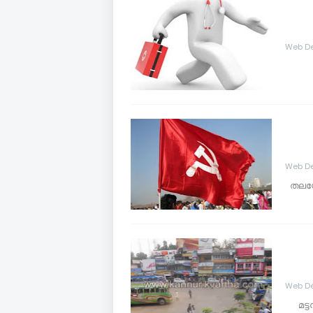
Web De
Web De
തലശ്
Web De
മട്