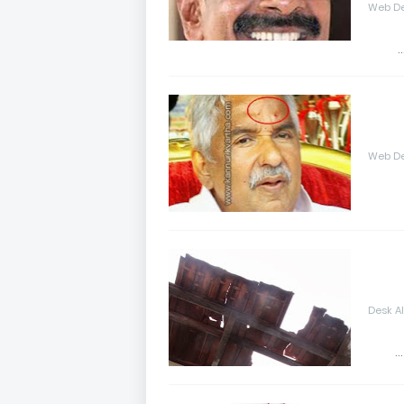
Web De
Web De
Desk A