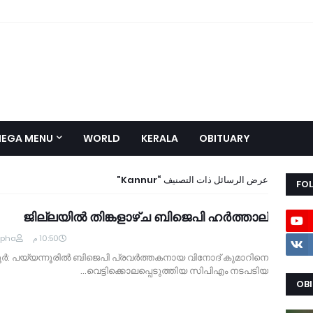
EGA MENU
WORLD
KERALA
OBITUARY
Kannur
عرض الرسائل ذات التصنيف
FO
ജില്ലയില്‍ തിങ്കളാഴ്ച ബിജെപി ഹര്‍ത്താല്‍
lpha
10:50 م
ൂര്‍: പയ്യന്നൂരില്‍ ബിജെപി പ്രവര്‍ത്തകനായ വിനോദ് കുമാറിനെ
വെട്ടിക്കൊലപ്പെടുത്തിയ സിപിഎം നടപടിയ…
OB