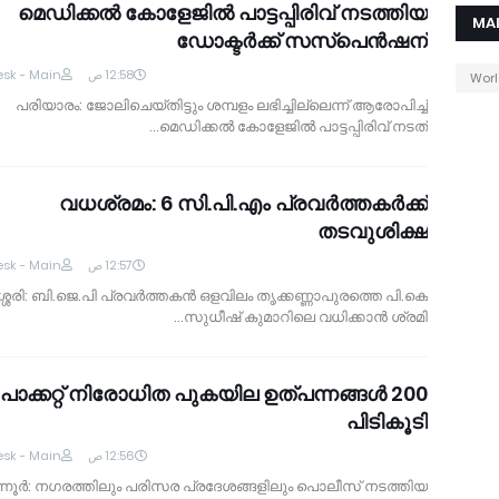
മെഡിക്കല്‍ കോളേജില്‍ പാട്ടപ്പിരിവ് നടത്തിയ
MA
ഡോക്ടര്‍ക്ക് സസ്‌പെന്‍ഷന്‍
sk - Main
12:58 ص
Wor
പരിയാരം: ജോലിചെയ്തിട്ടും ശമ്പളം ലഭിച്ചില്ലെന്ന് ആരോപിച്ച്
മെഡിക്കല്‍ കോളേജില്‍ പാട്ടപ്പിരിവ് നടത്…
വധശ്രമം: 6 സി.പി.എം പ്രവര്‍ത്തകര്‍ക്ക്
തടവുശിക്ഷ
sk - Main
12:57 ص
ശേരി: ബി.ജെ.പി പ്രവര്‍ത്തകന്‍ ഒളവിലം തൃക്കണ്ണാപുരത്തെ പി.കെ
സുധീഷ് കുമാറിലെ വധിക്കാന്‍ ശ്രമി…
200 പാക്കറ്റ് നിരോധിത പുകയില ഉത്പന്നങ്ങള്‍
പിടികൂടി
sk - Main
12:56 ص
ടന്നൂര്‍: നഗരത്തിലും പരിസര പ്രദേശങ്ങളിലും പൊലീസ് നടത്തിയ