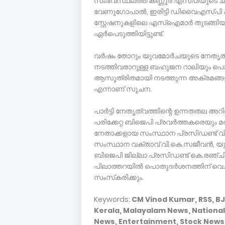
സംഭവസ്ഥലത്ത് കണ്ണൂര്‍ എസ്പിയുടെ ചാര
വേണുഗോപാല്‍, ഇരിട്ടി ഡിവൈഎസ്പി പ്ര
സ്റ്റേഷനുകളിലെ എസ്‌ഐമാര്‍ തുടങ്ങി
ഏര്‍പെടുത്തിയിട്ടുണ്ട്.
വര്‍ഷം തോറും യുവമോര്‍ചയുടെ നേതൃത്വത്
നടത്തിവരാറുള്ള ബഹുജന റാലിയും പൊ
ആസൂത്രിതമായി നടത്തുന്ന അക്രമങ്
എന്നാണ് സൂചന.
പാര്‍ട്ടി നേതൃത്വത്തിന്റെ ഉന്നതതല 
പരിക്കേറ്റ ബിജെപി പ്രവര്‍ത്തകരെയും 
നേതാക്കളായ സംസ്ഥാന പ്രസിഡണ്ട് വി.
സംസ്ഥാന വക്താവ് വി.കെ.സജീവന്‍, യു
ബിജെപി ജില്ലാ പ്രസിഡണ്ട് കെ.രഞ്ചിത്ത
പിലാത്തറയില്‍ പൊതുദര്‍ശനത്തിന് വെച്
സംസ്‌കരിക്കും.
Keywords:
CM Vinod Kumar, RSS, BJ
Kerala, Malayalam News, National
News, Entertainment, Stock News. 