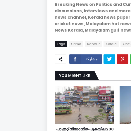
Breaking News on Politics and Curr
discussions, interviews and more
news channel, Kerala news paper
cricket news, Malayalam hot new
News Kerala, Malayalam gulf new
Tags
Crime
Kannur
Kerala
Obit
مشاركة
YOU MIGHT LIKE
200 പാക്കറ്റ് നിരോധിത പുകയില