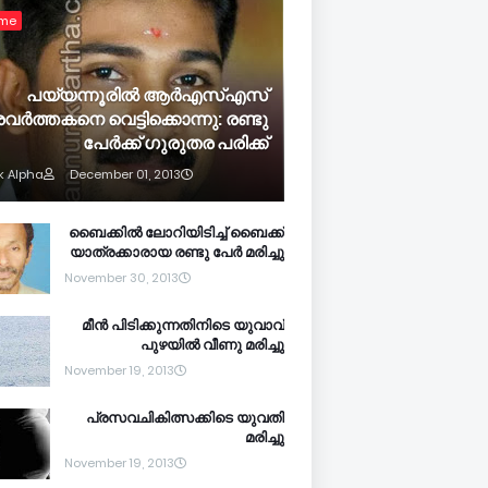
ime
പയ്യന്നൂരില്‍ ആര്‍എസ്എസ്
രവര്‍ത്തകനെ വെട്ടിക്കൊന്നു: രണ്ടു
പേര്‍ക്ക് ഗുരുതര പരിക്ക്
k Alpha
December 01, 2013
ബൈക്കില്‍ ലോറിയിടിച്ച് ബൈക്ക്
യാത്രക്കാരായ രണ്ടു പേര്‍ മരിച്ചു
November 30, 2013
മീന്‍ പിടിക്കുന്നതിനിടെ യുവാവ്
പുഴയില്‍ വീണു മരിച്ചു
November 19, 2013
പ്രസവചികിത്സക്കിടെ യുവതി
മരിച്ചു
November 19, 2013