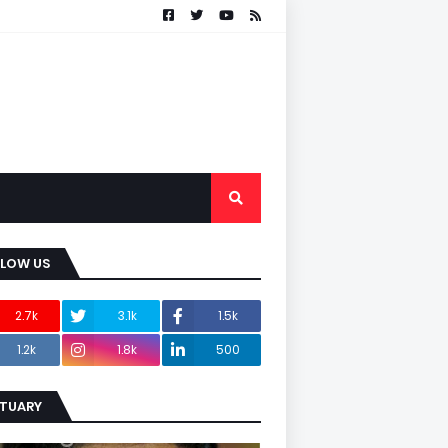
LLOW US
2.7k
3.1k
1.5k
1.2k
1.8k
500
ITUARY