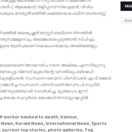
്‍ജുള്ള കോഴിക്കോട് സിറ്റി പോലീസ് കമ്മീഷണര്‍
MA
ദീപ്, ആലക്കോട്, തളിപ്പറമ്പ് സിഐമാര്‍, വിവിധ
യവരുടെ നേതൃത്വത്തില്‍ ശക്തമായ പോലീസ് ബന്തവസ്സ്
Wor
തില്‍ ജയകൃഷ്ണന്‍ മാസ്റ്റര്‍ ബലിദാന ദിനത്തില്‍
തുസമ്മേളനവും അലങ്കോലപ്പെടുത്താന്‍ സിപിഎം
ങളുടെ തുടര്‍ചയാണ് കൊലപാതകവും അക്രമങ്ങളും
അറിവോടെയാണ് ഞായറാഴ്ച നടന്ന അക്രമം എന്നറിയുന്നു.
മരണപ്പെട്ട വിനോദ് കുമാറിന്റെ വസതിയും ബിജെപി
മുരളീധരന്‍, സംസ്ഥാന വൈസ് പ്രസിഡണ്ട് എം.ടി.രമേശ്,
വമോര്‍ച്ച സംസ്ഥാന പ്രസിഡണ്ട് അഡ്വ.പി.സുധീര്‍,
് തുടങ്ങിയവര്‍ സന്ദര്‍ശിച്ചു. മൃതദേഹം ഇന്ന്
ച ശേഷം ചെറുതാഴം കോക്കാട് തറവാട്ടുവളപ്പില്‍
P worker hacked to death, Kannur,
 News, Kerala News, International News, Sports
current top stories, photo galleries, Top