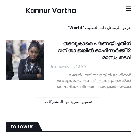
Kannur Vartha
World
عرض الرسائل ذات التصنيف
തടവുകാരെ പ്രണയിച്ചതിന്
വനിതാ ജയില്‍ ഓഫീസര്‍ക്ക് 12
മാസം തടവ്
Unknown
1:34 م
ലണ്ടന്‍ : വനിതാ ജയില്‍ ഓഫീസര്‍
തടവുകാരെ പ്രണയിക്കുകയും അവര്‍ക്ക്
ലൈംഗികത നിറഞ്ഞ കത്തുകള്‍ അയക്ക…
تحميل المزيد من المشاركات
FOLLOW US