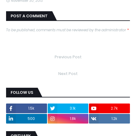
November 30, 2013
POST A COMMENT
To be published, comments must be reviewed by the administrator
*
Previous Post
Next Post
FOLLOW US
1.5k
3.1k
2.7k
500
1.8k
1.2k
OBITUARY