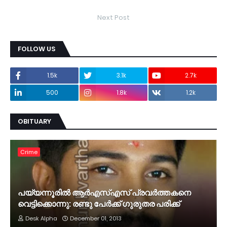
Next Post
FOLLOW US
1.5k
3.1k
2.7k
500
1.8k
1.2k
OBITUARY
Crime
പയ്യന്നൂരില്‍ ആര്‍എസ്എസ് പ്രവര്‍ത്തകനെ
വെട്ടിക്കൊന്നു: രണ്ടു പേര്‍ക്ക് ഗുരുതര പരിക്ക്
Desk Alpha
December 01, 2013