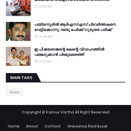
10:50 PM
പയ്യന്നൂരില്‍ ആര്‍എസ്എസ് പ്രവര്‍ത്തകനെ
വെട്ടിക്കൊന്നു: രണ്ടു പേര്‍ക്ക് ഗുരുതര പരിക്ക്
10:49 PM
ഇ.പി.ജയരാജന്റെ മകന്റെ വിവാഹത്തില്‍
പങ്കെടുക്കാന്‍ പ്രമുഖരെത്തി
12:01 AM
MAIN TAGS
World
Copyright ©
Kannur Vartha
All Right Reserved
Designed by
Nghustle
Home
About
Contact
Grievance Redressal