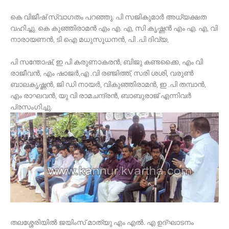
കെ വിജീഷ് സ്വാഗതം പറഞ്ഞു. പി സജികുമാര്‍ അധ്യക്ഷത
വഹിച്ചു. കെ കുഞ്ഞിരാമന്‍ എം എ. എ, സി കൃഷ്ണന്‍ എം എ. എ, വി
നാരായണന്‍, ടി ഐ മധുസൂധനന്‍, പി .പി ദിവ്യ,
പി സന്തോഷ്, ഇ പി കരുണാകരന്‍, ബിജു കണ്ടക്കൈ, എം വി
രാജീവന്‍, എം ഷാജര്‍,എ .വി രഞ്ജിത്ത്, സരി ശശി, വരുണ്‍
ബാലകൃഷ്ണന്‍, ജി ഡി നായര്‍, വികുഞ്ഞിരാമന്‍, ഇ .പി തമ്പാന്‍,
എം രാഘവന്‍, യു വി രാമചന്ദ്രന്‍, ബാബുരാജ് എന്നിവര്‍
പ്രസംഗിച്ചു.
തലശ്ശേരിയില്‍ ജയിംസ് മാത്യു എം എല്‍. എ ഉദ്ഘാടനം